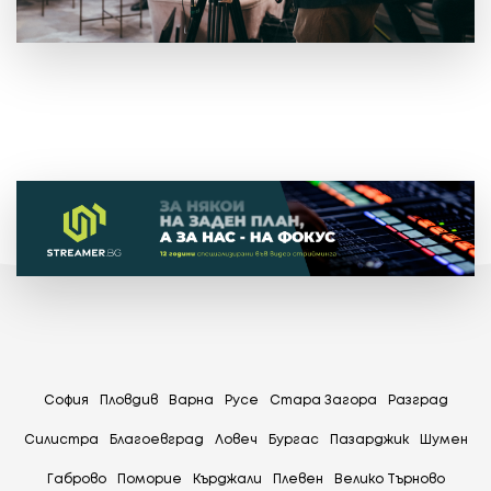
София
Пловдив
Варна
Русе
Стара Загора
Разград
Силистра
Благоевград
Ловеч
Бургас
Пазарджик
Шумен
Габрово
Поморие
Кърджали
Плевен
Велико Търново