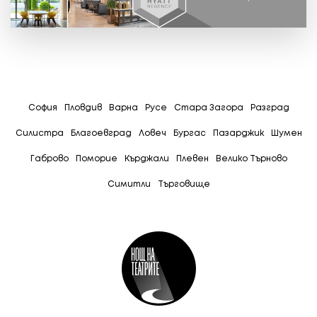
София
Пловдив
Варна
Русе
Стара Загора
Разград
Силистра
Благоевград
Ловеч
Бургас
Пазарджик
Шумен
Габрово
Поморие
Кърджали
Плевен
Велико Търново
Симитли
Tърговище