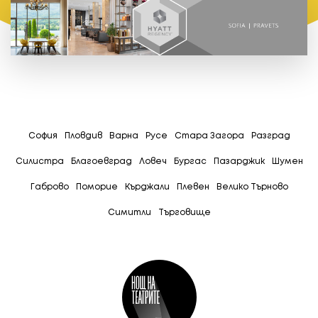
София
Пловдив
Варна
Русе
Стара Загора
Разград
Силистра
Благоевград
Ловеч
Бургас
Пазарджик
Шумен
Габрово
Поморие
Кърджали
Плевен
Велико Търново
Симитли
Tърговище