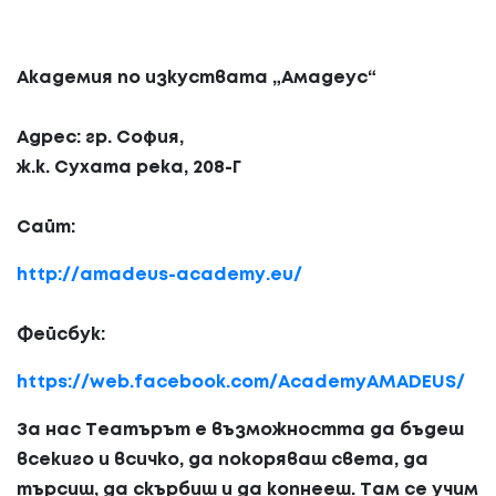
Академия по изкуствата „Амадеус“
Адрес: гр. София,
ж.к. Сухата река, 208-Г
Сайт:
http://amadeus-academy.eu/
Фейсбук:
https://web.facebook.com/AcademyAMADEUS/
За нас Театърът е възможността да бъдеш
всекиго и всичко, да покоряваш света, да
търсиш, да скърбиш и да копнееш. Там се учим