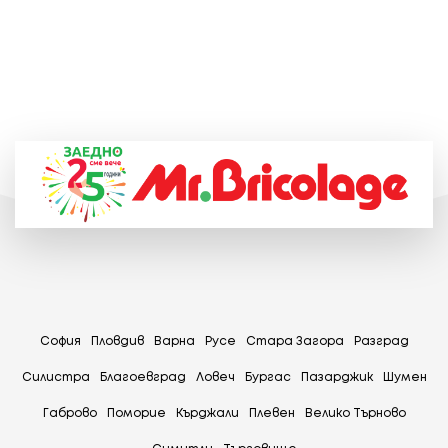
София
Пловдив
Варна
Русе
Стара Загора
Разград
Силистра
Благоевград
Ловеч
Бургас
Пазарджик
Шумен
Габрово
Поморие
Кърджали
Плевен
Велико Търново