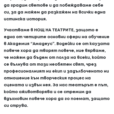
да градим светове и да побеждаваме себе
си, за да можем да разкажем на всички една
истинска история.
Участваме в НОЩ НА ТЕАТРИТЕ, защото е
една от четирите основни сфери на обучение
в Академия “Амадеус”. Водейки се от каузата
повече хора да творят повече, ние вярваме,
че можем да бъдем от полза на всеки, който
се вълнува от този необятен свят, чрез
професионалният ни екип и задълбоченото ни
отношение към творческия процес на
сцената и извън нея. За нас театърът е път,
който оживотворява и се стремим да
вдъхновим повече хора да го поемат, защото
си струва.