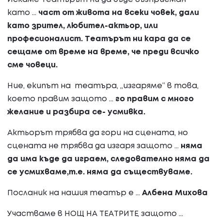
като ...
част от живота на всеки човек, дали
като зрител, любител-актьор, или
професионалист. Театърът ни кара да се
сещаме от време на време, че преди всичко
сме човеци.
Ние, екипът на театъра, „изгаряме“ в това,
което правим защото ...
го правим с много
желание и разбира се- усмивка.
Актьорът трябва да гори на сцената, но
сцената не трябва да изгаря защото ...
няма
да има къде да играем, следователно няма да
се усмихваме,т.е. няма да съществуваме.
Посланик на нашия театър е ...
Албена Михова
Участваме в НОЩ НА ТЕАТРИТЕ, защото ...