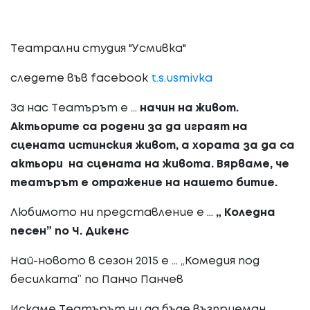
Театрални студия "Усмивка"
следете във facebook
t.s.usmivka
За нас Театърът е ...
начин на живот.
Актьорите са родени за да играят на
сцената истинския живот, а хората за да са
актьори на сцената на живота. Вярваме, че
театърът е отражение на нашето битие.
Любимото ни представление е ...
„ Коледна
песен” по Ч. Дикенс
Най-новото в сезон 2015 е ...
„Комедия под
бесилката” по Панчо Панчев
Искаме Театърът ни да бъде възприеман