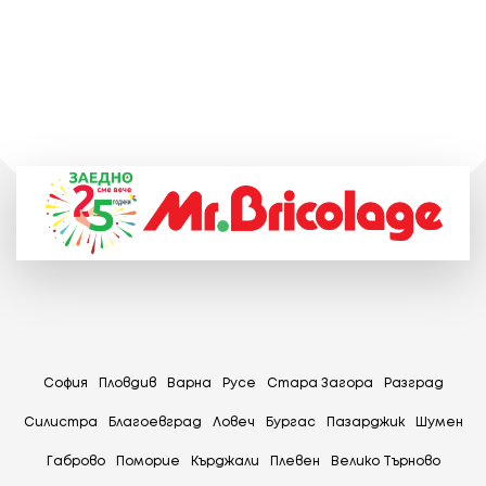
София
Пловдив
Варна
Русе
Стара Загора
Разград
Силистра
Благоевград
Ловеч
Бургас
Пазарджик
Шумен
Габрово
Поморие
Кърджали
Плевен
Велико Търново