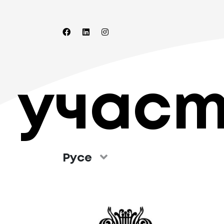
учас
Русе