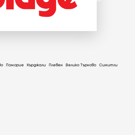
во
Поморие
Кърджали
Плевен
Велико Търново
Симитли