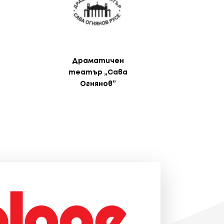
Драматичен
театър „Сава
Огнянов”