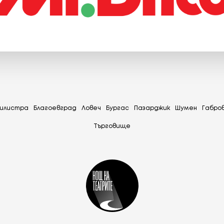
илистра
Благоевград
Ловеч
Бургас
Пазарджик
Шумен
Габро
Tърговище