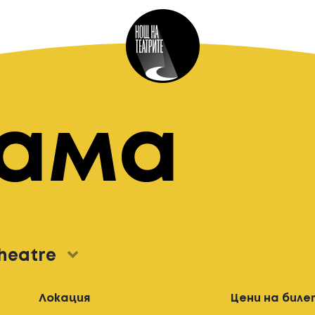
рама
Theatre
Локация
Цени на биле