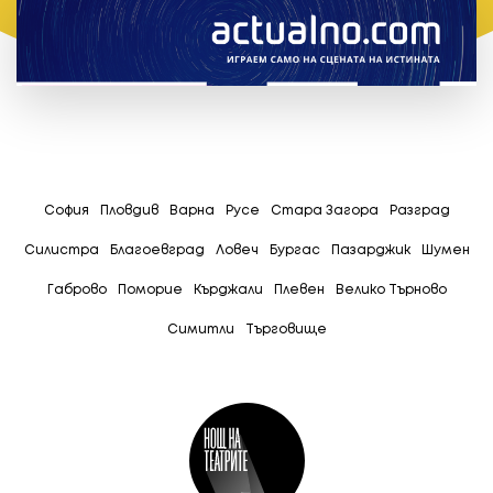
София
Пловдив
Варна
Русе
Стара Загора
Разград
Силистра
Благоевград
Ловеч
Бургас
Пазарджик
Шумен
Габрово
Поморие
Кърджали
Плевен
Велико Търново
Симитли
Tърговище