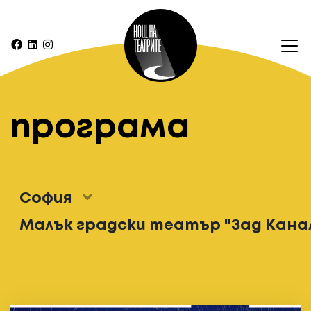
програма
София
Малък градски театър "Зад Кана