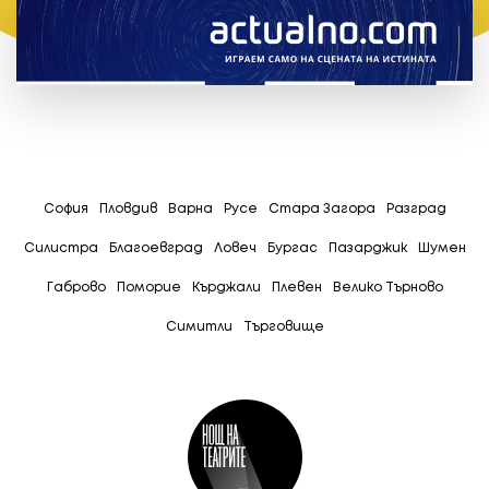
София
Пловдив
Варна
Русе
Стара Загора
Разград
Силистра
Благоевград
Ловеч
Бургас
Пазарджик
Шумен
Габрово
Поморие
Кърджали
Плевен
Велико Търново
Симитли
Tърговище