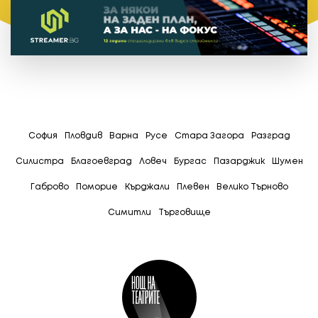
София
Пловдив
Варна
Русе
Стара Загора
Разград
Силистра
Благоевград
Ловеч
Бургас
Пазарджик
Шумен
Габрово
Поморие
Кърджали
Плевен
Велико Търново
Симитли
Tърговище