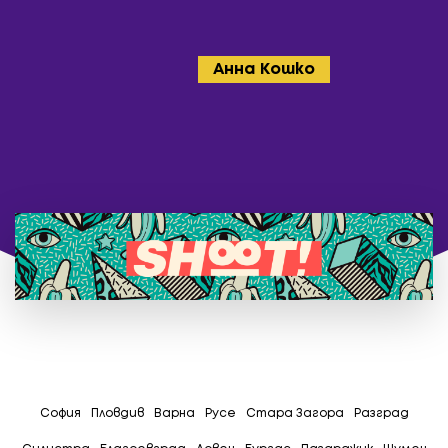
Анна Кошко
София
Пловдив
Варна
Русе
Стара Загора
Разград