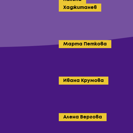
Хаджитанев
Марта Петкова
Ивана Крумова
Алена Вергова