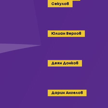
Секулов
Юлиан Вергов
Деян Донков
Дарин Ангелов