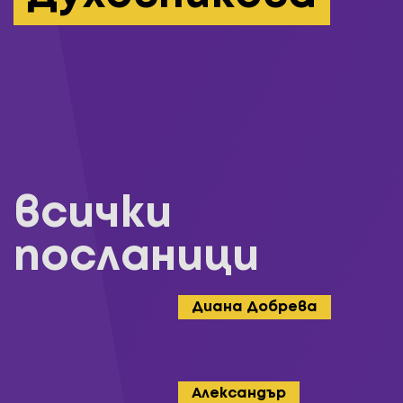
всички
посланици
Диана Добрева
Александър