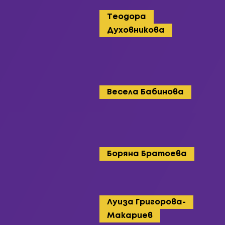
Теодора
Духовникова
Весела Бабинова
Боряна Братоева
Луиза Григорова-
Макариев