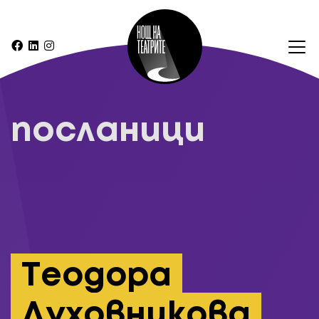
посланици
Теодора
Духовникова