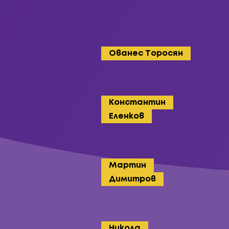
Ованес Торосян
Константин
Еленков
Мартин
Димитров
Никола